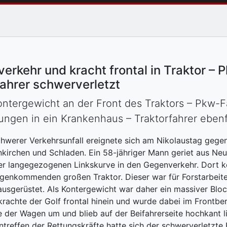
erkehr und kracht frontal in Traktor – 
Fahrer schwerverletzt
ontergewicht an der Front des Traktors – Pkw-
ungen in ein Krankenhaus – Traktorfahrer ebenfal
chwerer Verkehrsunfall ereignete sich am Nikolaustag gege
kirchen und Schladen. Ein 58-jähriger Mann geriet aus Ne
ner langegezogenen Linkskurve in den Gegenverkehr. Dort ko
genkommenden großen Traktor. Dieser war für Forstarbeit
ausgerüstet. Als Kontergewicht war daher ein massiver Bloc
krachte der Golf frontal hinein und wurde dabei im Frontber
e der Wagen um und blieb auf der Beifahrerseite hochkant l
intreffen der Rettungskräfte hatte sich der schwerverletzte