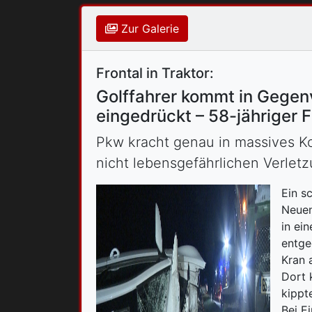
Zur Galerie
Frontal in Traktor:
Golffahrer kommt in Gegenv
eingedrückt – 58-jähriger 
Pkw kracht genau in massives K
nicht lebensgefährlichen Verletz
Ein s
Neuen
in ei
entge
Kran 
Dort 
kippt
Bei E