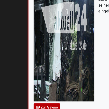
seine
einge
Zur Galerie