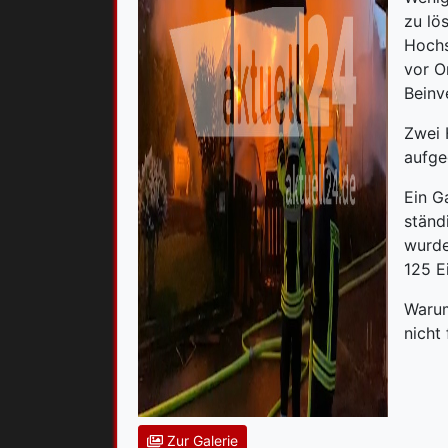
zu lö
Hochs
vor O
Beinv
Zwei 
aufge
Ein G
ständ
wurde
125 E
Warum
nicht 
Zur Galerie