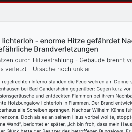
 lichterloh - enorme Hitze gefährdet N
efährliche Brandverletzungen
zen durch Hitzestrahlung - Gebäude brennt völ
 verletzt - Ursache noch unklar
 regelrechten Inferno standen die Feuerwehren am Donners
nhausen bei Bad Gandersheim gegenüber: Gegen kurz vor
sionsgeräusche und entdeckten Flammen bei ihrem Nachbarn
te Holzbungalow lichterloh in Flammen. Der Brand entwicke
arhaus alle Scheiben sprangen. Nachbar Wilhelm Kühne fuh
renzone. Doch als es an seinem Haus vorbei wollte, stoppt
ine Wand“, berichtet er später, „ich bin froh, dass mein Haus
er Glück hatte der Besitzer des betroffenen Bungalows. Er 