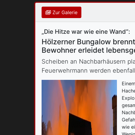
Zur Galerie
„Die Hitze war wie eine Wand“:
Hölzerner Bungalow brennt
Bewohner erleidet lebensg
Scheiben an Nachbarhäusern plat
Feuerwehrmann werden ebenfalls
Einem
Hache
Explo
gesam
Nachb
Gefah
wie e
Wenig