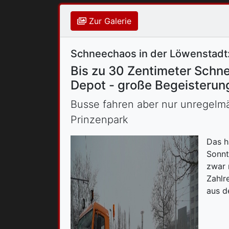
Zur Galerie
Schneechaos in der Löwenstadt
Bis zu 30 Zentimeter Schn
Depot - große Begeisterun
Busse fahren aber nur unregel
Prinzenpark
Das h
Sonnt
zwar 
Zahlr
aus d