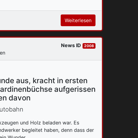
Weiterlesen
News ID
2008
sen
nde aus, kracht in ersten
Sardinenbüchse aufgerissen
gen davon
Autobahn
rkzeugen und Holz beladen war. Es
dwerker begleitet haben, denn dass der
 ein Wunder.