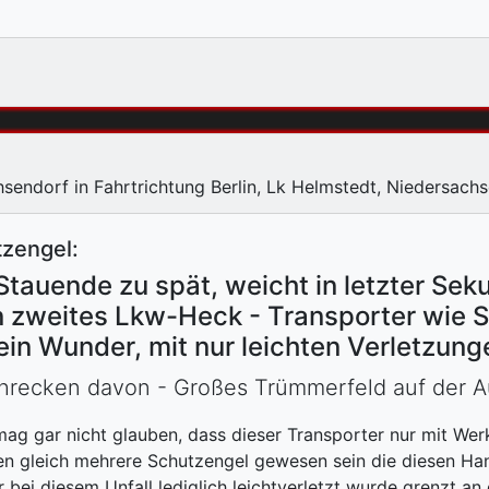
endorf in Fahrtrichtung Berlin, Lk Helmstedt, Niedersach
tzengel:
tauende zu spät, weicht in letzter Seku
n zweites Lkw-Heck - Transporter wie 
ein Wunder, mit nur leichten Verletzun
recken davon - Großes Trümmerfeld auf der 
ag gar nicht glauben, dass dieser Transporter nur mit We
n gleich mehrere Schutzengel gewesen sein die diesen Han
r bei diesem Unfall lediglich leichtverletzt wurde grenzt an